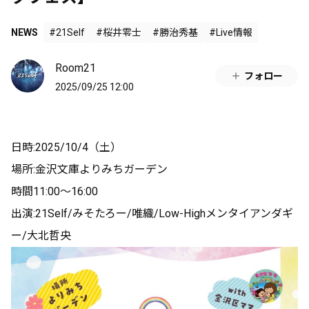
NEWS
#21Self
#桜井零士
#勝治秀基
#Live情報
Room21
フォロー
2025/09/25 12:00
日時:2025/10/4（土）
場所:金沢文庫よりみちガーデン
時間11:00〜16:00
出演:21Self/みそたろー/唯織/Low-Highメンタイアンダギ
ー/大北哲央